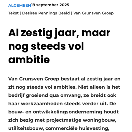
19 september 2025
ALGEMEEN
Vacature aanmelden
Tekst | Desiree Pennings Beeld | Van Grunsven Groep
Vacatures
Vastgoed Inside
Al zestig jaar, maar
Video’s
nog steeds vol
ambitie
Van Grunsven Groep bestaat al zestig jaar en
zit nog steeds vol ambities. Niet alleen is het
bedrijf groeiend qua omvang, ze breidt ook
haar werkzaamheden steeds verder uit. De
bouw- en ontwikkelingsonderneming houdt
zich bezig met projectmatige woningbouw,
utiliteitsbouw, commerciële huisvesting,