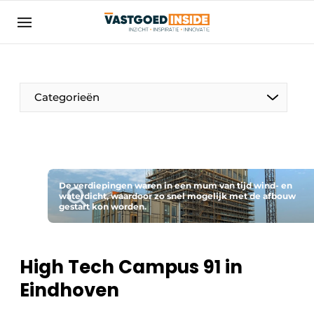
Aanmelden
Algemene voorwaarden
Bedrijven
Aanmelden
Bedankt voor de aanmelding
Categorieën
Bedrijven
Contact
Direct contact
Evenement aanmelden
De verdiepingen waren in een mum van tijd wind- en
waterdicht, waardoor zo snel mogelijk met de afbouw
gestart kon worden.
Home
Meest gelezen
Nieuwsbrief
High Tech Campus 91 in
Podcasts
Eindhoven
Privacy / Cookie statement