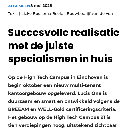
8 mei 2025
ALGEMEEN
Vacature aanmelden
Tekst | Lieke Bousema Beeld | Bouwbedrijf van de Ven
Vacatures
Vastgoed Inside
Succesvolle realisatie
Video’s
met de juiste
specialismen in huis
Op de High Tech Campus in Eindhoven is
begin oktober een nieuw multi-tenant
kantoorgebouw opgeleverd. Lucis One is
duurzaam en smart en ontwikkeld volgens de
BREEAM en WELL-Gold certificeringscriteria.
Het gebouw op de High Tech Campus 91 is
tien verdiepingen hoog, uitstekend zichtbaar